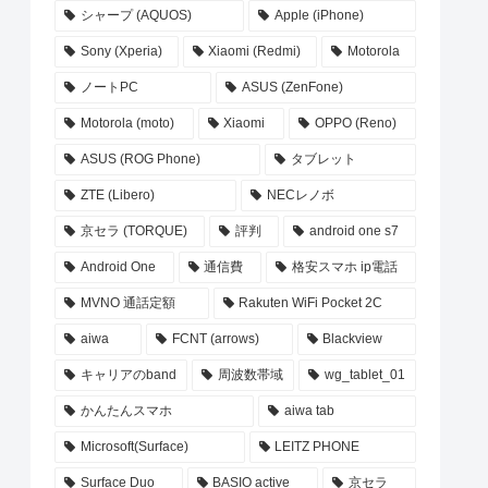
シャープ (AQUOS)
Apple (iPhone)
Sony (Xperia)
Xiaomi (Redmi)
Motorola
ノートPC
ASUS (ZenFone)
Motorola (moto)
Xiaomi
OPPO (Reno)
ASUS (ROG Phone)
タブレット
ZTE (Libero)
NECレノボ
京セラ (TORQUE)
評判
android one s7
Android One
通信費
格安スマホ ip電話
MVNO 通話定額
Rakuten WiFi Pocket 2C
aiwa
FCNT (arrows)
Blackview
キャリアのband
周波数帯域
wg_tablet_01
かんたんスマホ
aiwa tab
Microsoft(Surface)
LEITZ PHONE
Surface Duo
BASIO active
京セラ