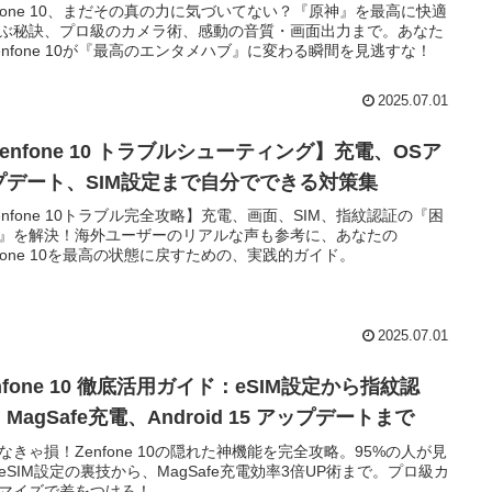
nfone 10、まだその真の力に気づいてない？『原神』を最高に快適
ぶ秘訣、プロ級のカメラ術、感動の音質・画面出力まで。あなた
enfone 10が『最高のエンタメハブ』に変わる瞬間を見逃すな！
2025.07.01
enfone 10 トラブルシューティング】充電、OSア
プデート、SIM設定まで自分でできる対策集
enfone 10トラブル完全攻略】充電、画面、SIM、指紋認証の『困
』を解決！海外ユーザーのリアルな声も参考に、あなたの
nfone 10を最高の状態に戻すための、実践的ガイド。
2025.07.01
nfone 10 徹底活用ガイド：eSIM設定から指紋認
MagSafe充電、Android 15 アップデートまで
なきゃ損！Zenfone 10の隠れた神機能を完全攻略。95%の人が見
eSIM設定の裏技から、MagSafe充電効率3倍UP術まで。プロ級カ
マイズで差をつけろ！