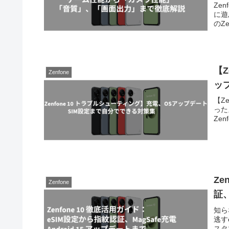
Ze
に遊
のZ
【Z
Zenfone
ッ
【Z
った
Ze
Ze
Zenfone
証、
知ら
逃す
スタ