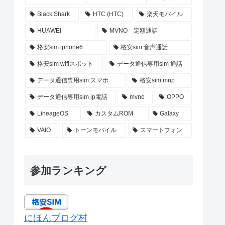
Black Shark
HTC (HTC)
楽天モバイル
HUAWEI
MVNO 定額通話
格安sim iphone6
格安sim 音声通話
格安sim wifiスポット
データ通信専用sim 通話
データ通信専用sim スマホ
格安sim mnp
データ通信専用sim ip電話
mvno
OPPO
LineageOS
カスタムROM
Galaxy
VAIO
トーンモバイル
スマートフォン
参加ランキング
にほんブログ村