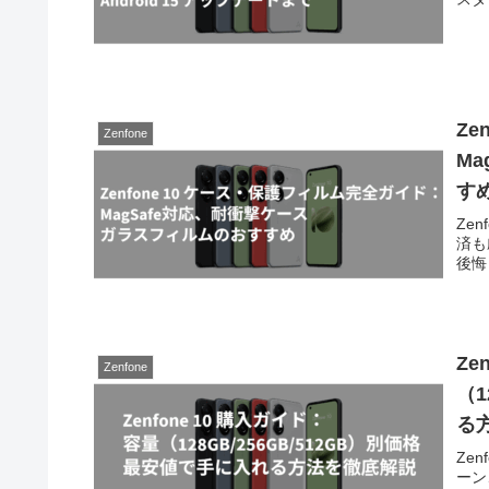
Ze
Zenfone
M
す
Ze
済も
後悔
Ze
Zenfone
（1
る
Ze
ーン