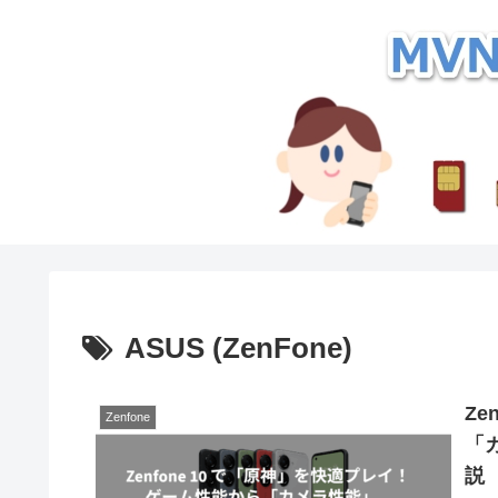
ASUS (ZenFone)
Ze
Zenfone
「
説