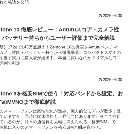
れる秘訣を公開。
2025.06.30
nfone 10 徹底レビュー：Antutuスコア・カメラ性
・バッテリー持ちからユーザー評価まで完全解説
撃】172gで145万点超え！Zenfone 10の真実をAntutuベンチマー
カメラ性能・バッテリー持ちから徹底暴露。コンパクトスマホの
を覆す実力に購入者が続出中。本当に買いなのか？リアルな口コ
評判で判定
2025.06.30
nfone 9を格安SIMで使う！対応バンドから設定、お
すめMVNOまで徹底解説
のスマートフォンは高性能化が進み、魅力的なモデルが数多く登
ていますが、同時に端末価格も上昇傾向にあります。そこで注目
ているのが、月々の通信費を大幅に抑えられる「格安SIM」で
お気に入りのスマートフォンを格安SIMと組み合わせ...