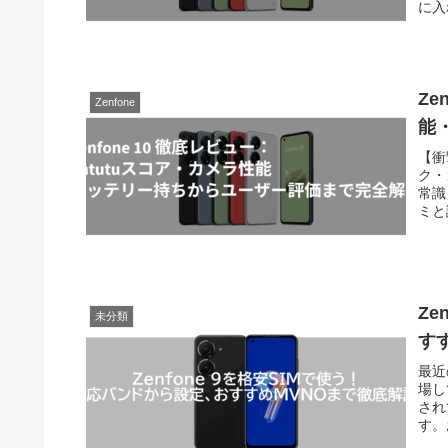
に入
Ze
Zenfone
能
【衝
ク・
常識
ミと
Ze
未分類
す
最近
場し
され
す。