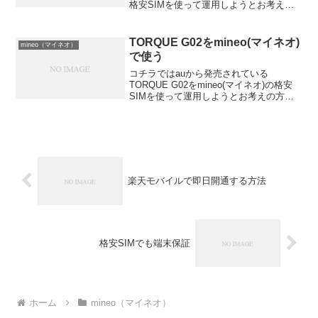
格安SIMを使って運用しようとお考えの
方向けの情報を配信しています。
mineo(マイネオ)では現在au回線を使った
格安SIMのAプランとドコモ回線を使っ...
TORQUE G02をmineo(マイネオ)
mineo（マイネオ）
で使う
コチラではauから発売されている
TORQUE G02をmineo(マイネオ)の格安
SIMを使って運用しようとお考えの方向
けの情報を配信しています。mineo(マイ
ネオ)では現在au回線を使った格安SIMの
Aプランとドコモ回線を使った格安SI...
楽天モバイルで即日開通する方法
格安SIMでも端末保証
ホーム
mineo（マイネオ）