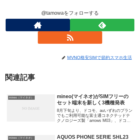
@tamowaをフォローする
MVNO格安SIMで節約スマホ生活
関連記事
mineo(マイネオ)がSIMフリーの
mineo（マイネオ）
セット端末を新しく3機種発表
8月下旬より、ドコモ、auいずれのプラン
でもご利用可能な富士通コネクテッドテ
クノロジーズ製「arrows M03」、ドコモ
プラン用端末HUAWEI製「HUAWEI P9
lite」、およびASUS製「ZenFoneTM
Go」の提供を順次開...
AQUOS PHONE SERIE SHL23
mineo（マイネオ）