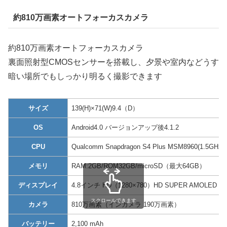
約810万画素オートフォーカスカメラ
約810万画素オートフォーカスカメラ
裏面照射型CMOSセンサーを搭載し、夕景や室内などうす
暗い場所でもしっかり明るく撮影できます
サイズ
139(H)×71(W)9.4（D）
OS
Android4.0 バージョンアップ後4.1.2
CPU
Qualcomm Snapdragon S4 Plus MSM8960(1.5G
メモリ
RAM:2GB/ROM32GB/microSD（最大64GB）
ディスプレイ
4.8インチ HD（1280×780）HD SUPER AMOLED
スクロールできます
カメラ
810万画素（インカメラ 190万画素）
バッテリー
2,100 mAh