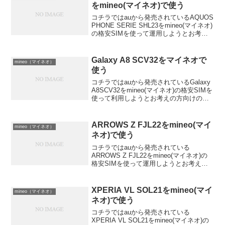
をmineo(マイネオ)で使う
コチラではauから発売されているAQUOS
PHONE SERIE SHL23をmineo(マイネオ)
の格安SIMを使って運用しようとお考え
の方向けの情報を配信しています。
mineo(マイネオ)では現在au回線を使った
格安SIMのAプランと...
Galaxy A8 SCV32をマイネオで
mineo（マイネオ）
使う
コチラではauから発売されているGalaxy
A8SCV32をmineo(マイネオ)の格安SIMを
使って利用しようとお考えの方向けの情
報を配信しています。mineo(マイネオ)で
は現在au回線を使った格安SIMのAプラン
とドコモ回線を使った...
ARROWS Z FJL22をmineo(マイ
mineo（マイネオ）
ネオ)で使う
コチラではauから発売されている
ARROWS Z FJL22をmineo(マイネオ)の
格安SIMを使って運用しようとお考えの
方向けの情報を配信しています。
mineo(マイネオ)では現在au回線を使った
格安SIMのAプランとドコモ回線を使っ
XPERIA VL SOL21をmineo(マイ
mineo（マイネオ）
た...
ネオ)で使う
コチラではauから発売されている
XPERIA VL SOL21をmineo(マイネオ)の