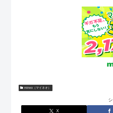
mineo（マイネオ）
シ
X