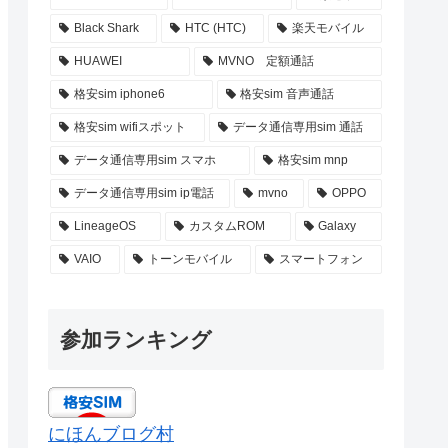
Black Shark
HTC (HTC)
楽天モバイル
HUAWEI
MVNO 定額通話
格安sim iphone6
格安sim 音声通話
格安sim wifiスポット
データ通信専用sim 通話
データ通信専用sim スマホ
格安sim mnp
データ通信専用sim ip電話
mvno
OPPO
LineageOS
カスタムROM
Galaxy
VAIO
トーンモバイル
スマートフォン
参加ランキング
にほんブログ村