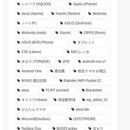
シャープ (AQUOS)
Apple (iPhone)
Sony (Xperia)
Xiaomi (Redmi)
Motorola
ノートPC
ASUS (ZenFone)
Motorola (moto)
Xiaomi
OPPO (Reno)
ASUS (ROG Phone)
タブレット
ZTE (Libero)
NECレノボ
京セラ (TORQUE)
評判
android one s7
Android One
通信費
格安スマホ ip電話
MVNO 通話定額
Rakuten WiFi Pocket 2C
aiwa
FCNT (arrows)
Blackview
キャリアのband
周波数帯域
wg_tablet_01
かんたんスマホ
aiwa tab
Microsoft(Surface)
LEITZ PHONE
Surface Duo
BASIO active
京セラ