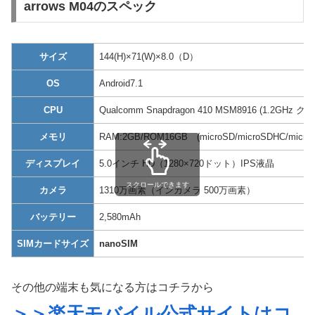
arrows M04のスペック
サイズ
144(H)×71(W)×8.0（D）
OS
Android7.1
CPU
Qualcomm Snapdragon 410 MSM8916 (1.2GHz
メモリ
RAM:2GB/ROM16GB (microSD/microSDHC/mic
ディスプレイ
5.0インチ HD（1280×720ドット）IPS液晶
スクロールできます
カメラ
1310万画素（インカメラ 500万画素）
バッテリー
2,580mAh
SIMカードサイズ
nanoSIM
その他の端末も気になる方はコチラから
＞＞楽天モバイル公式サイトはコ