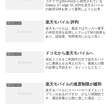
コチラではdocomoから発売されている
Galaxy S7 edge SC-02Hを楽天モバイル
の格安SIMを使って運用しようとお考え
の方向けの情報を配信しています。需要
なお知らせ楽天モバイルでは2020年4月か
らMVNOの格安SIMカード...
楽天モバイル 評判
楽天モバイル
楽天モバイルは、最近ではサッカー選手
の本田圭佑を起用したテレビCMの効果も
あり、認知度、利用者共にかなり高くな
ってきているようですね。やはりテレビ
効果って絶大ですねそんな楽天モバイル
ですが、評判はどうだろうと思い、
Twitterや楽天モバイ...
ドコモから楽天モバイルへ
楽天モバイル
現在ドコモをご利用中の方で楽天モバイ
ルに乗換えをお考えの方へ、乗換えの際
の必要な手続きや、ポイントなどをご紹
介。楽天モバイルで利用する端末（スマ
ホ本体）の確認ドコモから楽天モバイル
に乗換える際に、楽天モバイルで利用す
る端末についてご説明して...
楽天モバイルの速度制限が緩和
楽天モバイル
楽天モバイルにスーパーホーダイという
プランがあるのですが、かなり画期的で
す。通信容量が上限に達した場合、ご存
知の通りどこの会社でも速度制限がかか
ります、月末に容量使い切って速度制限
がで困った経験がある方は多いと思いま