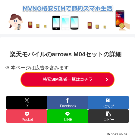
楽天モバイルのarrows M04セットの詳細
※ 本ページは広告を含みます
格安SIM業者一覧はコチラ
X
Facebook
はてブ
Pocket
LINE
コピー
2017.09.25