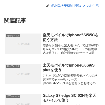
MVNO格安SIMで節約スマホ生活
関連記事
楽天モバイルでiphone5S/5/5Cを
楽天モバイル
使う方法
需要なお知らせ楽天モバイルでは2020年4
月からMVNOの格安SIMカードの新規申
込は終了し、自社回線でのサービス開始
となりました。これまで利用できていた
iphone5シリーズは新しくサービススター
トした楽天回線のSIMカードでは残念な
楽天モバイルでiphone6/6S/6S
楽天モバイル
がら...
plusを使う
こちらではMVNO業者楽天モバイルの格
安SIMでiphone6シリーズ
iphone6/6S/6Splusを使おうとお考えの方
への情報を配信しています需要なお知ら
せ2020年4月から自社回線でのサービスス
タート後、楽天モバイルの回線では利用
Galaxy S7 edge SC-02Hを楽天
楽天モバイル
不...
モバイルで使う