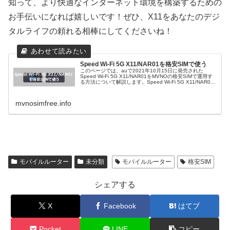
知って、より快適なインターネット環境を構築するための
お手伝いになれば嬉しいです！ぜひ、X11をあなたのデジ
タルライフの頼れる相棒にしてくださいね！
Speed Wi-Fi 5G X11/NAR01を格安SIMで使う
このページでは、auで2021年10月15日に発売された
Speed Wi-Fi 5G X11/NAR01をMVNOの格安SIMで運用す
る方法について解説します。Speed Wi-Fi 5G X11/NAR01
のスペックこの項目ではSpeed...
mvnosimfree.info
モバイルルーター
未分類
モバイルルーター
格安SIM
シェアする
X
Facebook
はてブ
Pocket
LINE
コピー