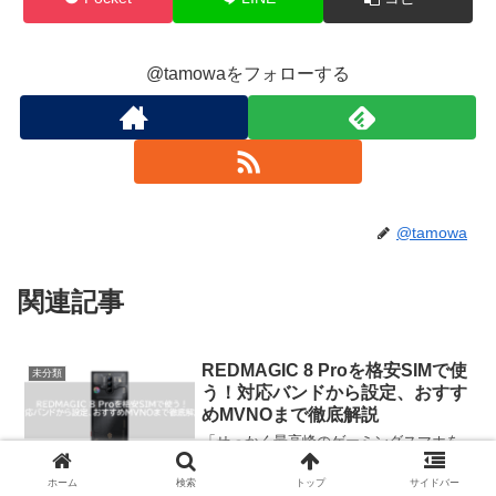
@tamowaをフォローする
@tamowa
関連記事
REDMAGIC 8 Proを格安SIMで使
未分類
う！対応バンドから設定、おすす
めMVNOまで徹底解説
「せっかく最高峰のゲーミングスマホを
手に入れたなら、月々の通信費は賢く抑
えたい！」圧倒的な処理性能と冷却性能
ホーム
検索
トップ
サイドバー
で、あらゆるゲームを快適にプレイでき