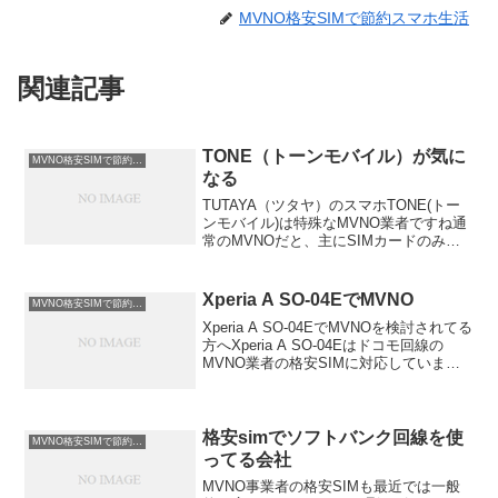
MVNO格安SIMで節約スマホ生活
関連記事
TONE（トーンモバイル）が気に
MVNO格安SIMで節約情報
なる
TUTAYA（ツタヤ）のスマホTONE(トー
ンモバイル)は特殊なMVNO業者ですね通
常のMVNOだと、主にSIMカードのみの
提供でデータ通信に関するサービスのみ
の提供って感じです端末に関しては自分
で用意するか、もしくは他社のSIMフリ
Xperia A SO-04EでMVNO
MVNO格安SIMで節約情報
ー端末...
Xperia A SO-04EでMVNOを検討されてる
方へXperia A SO-04Eはドコモ回線の
MVNO業者の格安SIMに対応していま
す。ドコモ回線の格安SIMならSIMロック
解除不要で、そのままSIMカードを差し
替えるだけで使えます...
格安simでソフトバンク回線を使
MVNO格安SIMで節約情報
ってる会社
MVNO事業者の格安SIMも最近では一般