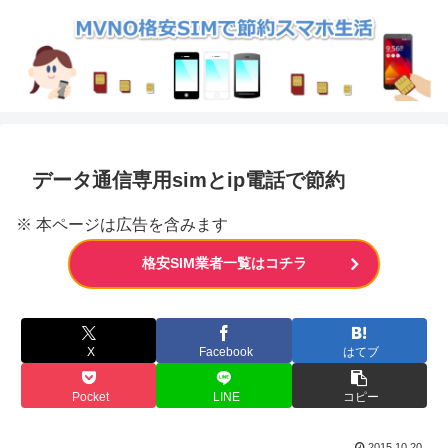
データ通信専用simとip電話で節約
※ 本ページは広告を含みます
格安SIM業者一覧はコチラ
X
Facebook
はてブ
Pocket
LINE
コピー
2015.10.20