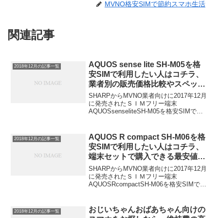
MVNO格安SIMで節約スマホ生活
関連記事
AQUOS sense lite SH-M05を格
2018年12月の記事一覧
安SIMで利用したい人はコチラ、
業者別の販売価格比較やスペック
などの情報を配信中
SHARPからMVNO業者向けに2017年12月
に発売されたＳＩＭフリー端末
AQUOSsenseliteSH-M05を格安SIMで利
用したいと思われている方向けに、セッ
ト端末で取扱いをされている業者や、各
社の販売価格情報、最安値ショップ、
AQUOS R compact SH-M06を格
2018年12月の記事一覧
ス...
安SIMで利用したい人はコチラ、
端末セットで購入できる最安値シ
ョップやスペック情報など
SHARPからMVNO業者向けに2017年12月
に発売されたＳＩＭフリー端末
AQUOSRcompactSH-M06を格安SIMで利
用したいと思われている方向けに、セッ
ト端末で取扱いをされている業者や、各
社の販売価格情報、最安値ショップ、ス
おじいちゃんおばあちゃん向けの
2018年12月の記事一覧
ペ...