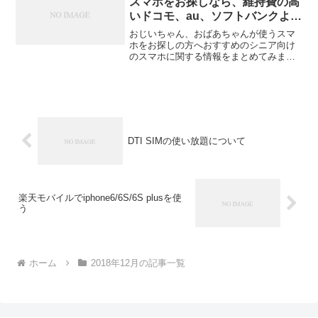
スマホをお探しなら、維持費の高
いドコモ、au、ソフトバンクより
も月額料金も安く済む格安SIMの
おじいちゃん、おばあちゃんが使うスマ
スマホがおススメです。
ホをお探しの方へおすすめのシニア向け
のスマホに関する情報をまとめてみまし
た。ドコモ、au、ソフトバンクなどのシ
ニア向けスマホは高いおじいちゃんやお
ばあちゃんにスマホを持たせてあげよう
と思った時や、シニア世...
DTI SIMの使い放題について
楽天モバイルでiphone6/6S/6S plusを使
う
ホーム
2018年12月の記事一覧