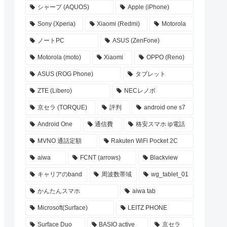
シャープ (AQUOS)
Apple (iPhone)
Sony (Xperia)
Xiaomi (Redmi)
Motorola
ノートPC
ASUS (ZenFone)
Motorola (moto)
Xiaomi
OPPO (Reno)
ASUS (ROG Phone)
タブレット
ZTE (Libero)
NECレノボ
京セラ (TORQUE)
評判
android one s7
Android One
通信費
格安スマホ ip電話
MVNO 通話定額
Rakuten WiFi Pocket 2C
aiwa
FCNT (arrows)
Blackview
キャリアのband
周波数帯域
wg_tablet_01
かんたんスマホ
aiwa tab
Microsoft(Surface)
LEITZ PHONE
Surface Duo
BASIO active
京セラ