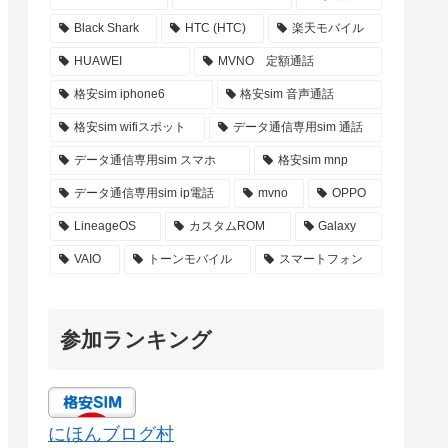
Black Shark
HTC (HTC)
楽天モバイル
HUAWEI
MVNO 定額通話
格安sim iphone6
格安sim 音声通話
格安sim wifiスポット
データ通信専用sim 通話
データ通信専用sim スマホ
格安sim mnp
データ通信専用sim ip電話
mvno
OPPO
LineageOS
カスタムROM
Galaxy
VAIO
トーンモバイル
スマートフォン
参加ランキング
にほんブログ村