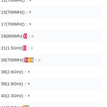
2(700MHz)：×
3(700MHz)：×
7(700MHz)：×
9(800Mhz)
D
：○
1(1.5GHz)
D
：○
8(700MHz)
D
A
S
：○
8(2.6GHz)：×
9(1.9GHz)：×
0(2.3GHz)：×