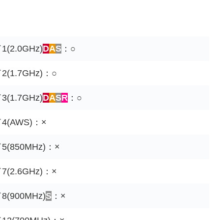
(2.0GHz)
D
A
S
：○
(1.7GHz)：○
(1.7GHz)
D
A
S
R
：○
4(AWS)：×
(850MHz)：×
(2.6GHz)：×
(900MHz)
S
：×