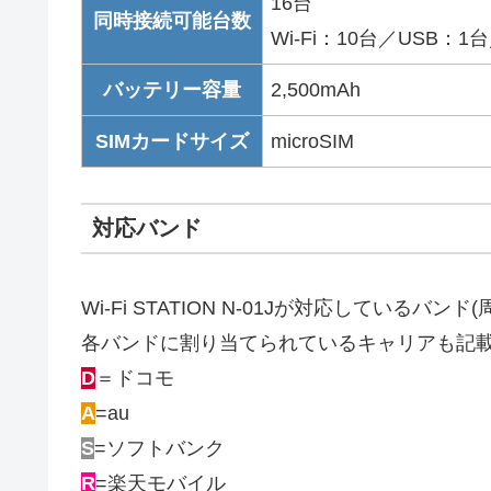
16台
同時接続可能台数
Wi-Fi：10台／USB：1台
バッテリー容量
2,500mAh
SIMカードサイズ
microSIM
対応バンド
Wi-Fi STATION N-01Jが対応している
各バンドに割り当てられているキャリアも記
D
＝ドコモ
A
=au
S
=ソフトバンク
R
=楽天モバイル