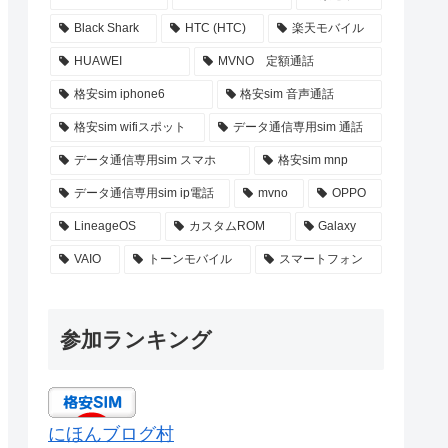
Black Shark
HTC (HTC)
楽天モバイル
HUAWEI
MVNO 定額通話
格安sim iphone6
格安sim 音声通話
格安sim wifiスポット
データ通信専用sim 通話
データ通信専用sim スマホ
格安sim mnp
データ通信専用sim ip電話
mvno
OPPO
LineageOS
カスタムROM
Galaxy
VAIO
トーンモバイル
スマートフォン
参加ランキング
にほんブログ村