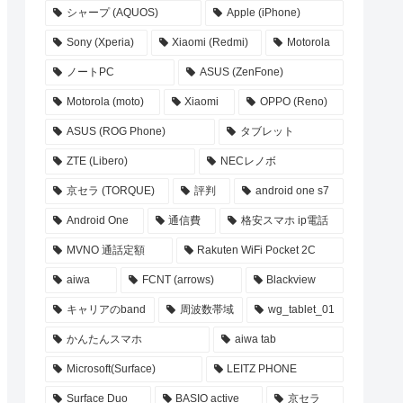
シャープ (AQUOS)
Apple (iPhone)
Sony (Xperia)
Xiaomi (Redmi)
Motorola
ノートPC
ASUS (ZenFone)
Motorola (moto)
Xiaomi
OPPO (Reno)
ASUS (ROG Phone)
タブレット
ZTE (Libero)
NECレノボ
京セラ (TORQUE)
評判
android one s7
Android One
通信費
格安スマホ ip電話
MVNO 通話定額
Rakuten WiFi Pocket 2C
aiwa
FCNT (arrows)
Blackview
キャリアのband
周波数帯域
wg_tablet_01
かんたんスマホ
aiwa tab
Microsoft(Surface)
LEITZ PHONE
Surface Duo
BASIO active
京セラ