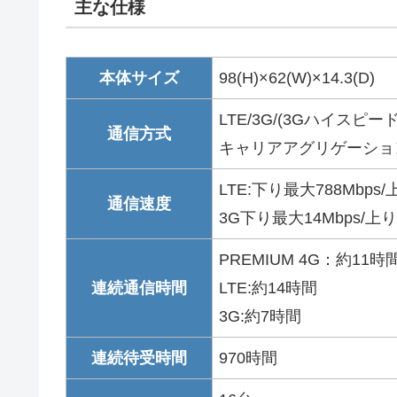
主な仕様
本体サイズ
98(H)×62(W)×14.3(D)
LTE/3G/(3Gハイスピー
通信方式
キャリアアグリゲーション
LTE:下り最大788Mbps/
通信速度
3G下り最大14Mbps/上り
PREMIUM 4G：約11時
連続通信時間
LTE:約14時間
3G:約7時間
連続待受時間
970時間