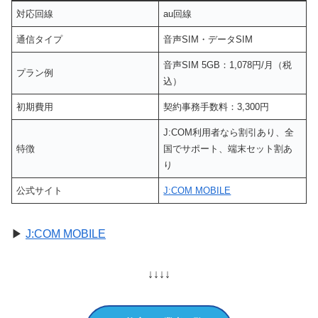
対応回線
au回線
通信タイプ
音声SIM・データSIM
音声SIM 5GB：1,078円/月（税
プラン例
込）
初期費用
契約事務手数料：3,300円
J:COM利用者なら割引あり、全
特徴
国でサポート、端末セット割あ
り
公式サイト
J:COM MOBILE
▶
J:COM MOBILE
↓↓↓↓