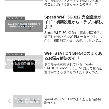
ま、毎日のインターネット接続でお困り
のことはありませんか？このサイトで
は、検索エンジンのサジェストキーワー
ドから皆さまのお悩みを推測し、それに
基づいて具体的な解決方法を分かりやす
Speed Wi-Fi 5G X12 完全設定ガ
モバイルルーター
くご紹...
イド：初期設定からトラブル解決
まで
Speed Wi-Fi 5G X12は、高速な5G通信に
対応したモバイルWi-Fiルーターです。し
かし、初期設定や日々の使用において、
様々な疑問や問題が生じることがありま
す。この記事では、Speed Wi-Fi 5G X12
の設定方法から、...
Wi-Fi STATION SH-54Cのよくあ
モバイルルーター
るお悩み解決ガイド
ドコモから発売されている「Wi-Fi
STATION SH-54C」は、5G対応で超高速
通信ができる優れもの！たくさんの人に
選ばれている人気モデルですこの記事で
は、SH-54Cをもっともっと楽しく、もっ
ともっと便利に使いこなすためのヒント
を...
Speed Wi-Fi 5G X12のよくあるお悩み解
決ガイド