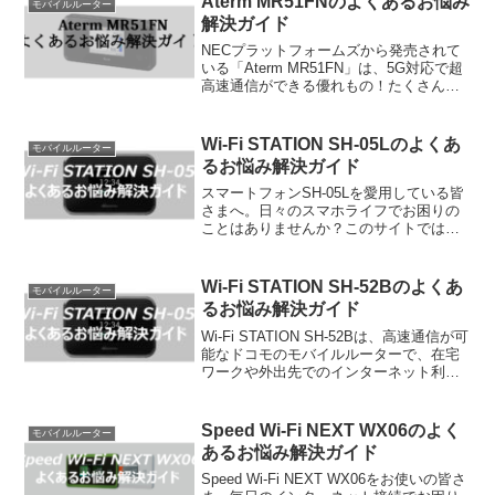
Aterm MR51FNのよくあるお悩み
モバイルルーター
解決ガイド
NECプラットフォームズから発売されて
いる「Aterm MR51FN」は、5G対応で超
高速通信ができる優れもの！たくさんの
人に選ばれている人気モデルです！この
記事では、そんな頼れるMR51FNをもっ
ともっと楽しく、もっともっと便利に使
Wi-Fi STATION SH-05Lのよくあ
モバイルルーター
いこな...
るお悩み解決ガイド
スマートフォンSH-05Lを愛用している皆
さまへ。日々のスマホライフでお困りの
ことはありませんか？このサイトでは、
検索エンジンのサジェストキーワードか
ら皆さまのお悩みを推測し、具体的な解
決方法を分かりやすくご紹介します。初
Wi-Fi STATION SH-52Bのよくあ
モバイルルーター
心者から上級者まで...
るお悩み解決ガイド
Wi-Fi STATION SH-52Bは、高速通信が可
能なドコモのモバイルルーターで、在宅
ワークや外出先でのインターネット利用
に非常に便利な端末です。使いやすさと
安定した通信性能が評価されている一方
で、実際に使用してみると、設定方法や
Speed Wi-Fi NEXT WX06のよく
モバイルルーター
周辺...
あるお悩み解決ガイド
Speed Wi-Fi NEXT WX06をお使いの皆さ