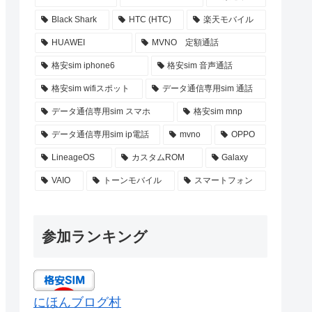
Black Shark
HTC (HTC)
楽天モバイル
HUAWEI
MVNO 定額通話
格安sim iphone6
格安sim 音声通話
格安sim wifiスポット
データ通信専用sim 通話
データ通信専用sim スマホ
格安sim mnp
データ通信専用sim ip電話
mvno
OPPO
LineageOS
カスタムROM
Galaxy
VAIO
トーンモバイル
スマートフォン
参加ランキング
にほんブログ村