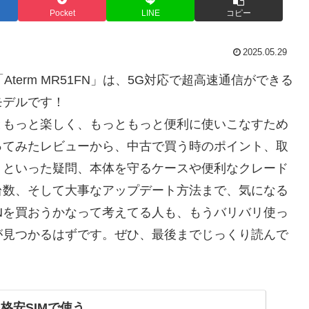
Pocket
LINE
コピー
2025.05.29
term MR51FN」は、5G対応で超高速通信ができる
モデルです！
っともっと楽しく、もっともっと便利に使いこなすため
ってみたレビューから、中古で買う時のポイント、取
？といった疑問、本体を守るケースや便利なクレード
台数、そして大事なアップデート方法まで、気になる
FNを買おうかなって考えてる人も、もうバリバリ使っ
が見つかるはずです。ぜひ、最後までじっくり読んで
Nを格安SIMで使う