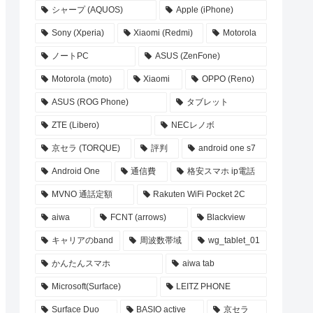
シャープ (AQUOS)
Apple (iPhone)
Sony (Xperia)
Xiaomi (Redmi)
Motorola
ノートPC
ASUS (ZenFone)
Motorola (moto)
Xiaomi
OPPO (Reno)
ASUS (ROG Phone)
タブレット
ZTE (Libero)
NECレノボ
京セラ (TORQUE)
評判
android one s7
Android One
通信費
格安スマホ ip電話
MVNO 通話定額
Rakuten WiFi Pocket 2C
aiwa
FCNT (arrows)
Blackview
キャリアのband
周波数帯域
wg_tablet_01
かんたんスマホ
aiwa tab
Microsoft(Surface)
LEITZ PHONE
Surface Duo
BASIO active
京セラ