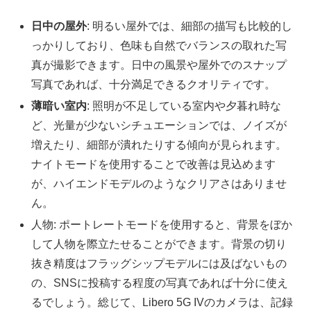
日中の屋外
: 明るい屋外では、細部の描写も比較的し
っかりしており、色味も自然でバランスの取れた写
真が撮影できます。日中の風景や屋外でのスナップ
写真であれば、十分満足できるクオリティです。
薄暗い室内
: 照明が不足している室内や夕暮れ時な
ど、光量が少ないシチュエーションでは、ノイズが
増えたり、細部が潰れたりする傾向が見られます。
ナイトモードを使用することで改善は見込めます
が、ハイエンドモデルのようなクリアさはありませ
ん。
人物: ポートレートモードを使用すると、背景をぼか
して人物を際立たせることができます。背景の切り
抜き精度はフラッグシップモデルには及ばないもの
の、SNSに投稿する程度の写真であれば十分に使え
るでしょう。総じて、Libero 5G IVのカメラは、記録