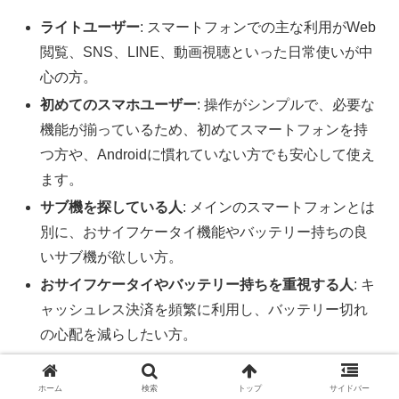
ライトユーザー
: スマートフォンでの主な利用がWeb
閲覧、SNS、LINE、動画視聴といった日常使いが中
心の方。
初めてのスマホユーザー
: 操作がシンプルで、必要な
機能が揃っているため、初めてスマートフォンを持
つ方や、Androidに慣れていない方でも安心して使え
ます。
サブ機を探している人
: メインのスマートフォンとは
別に、おサイフケータイ機能やバッテリー持ちの良
いサブ機が欲しい方。
おサイフケータイやバッテリー持ちを重視する人
: キ
ャッシュレス決済を頻繁に利用し、バッテリー切れ
の心配を減らしたい方。
コストを抑えたい学生や高齢者
: 高価なフラッグシッ
プモデルは不要で、必要十分な機能と手頃な価格を
ホーム
検索
トップ
サイドバー