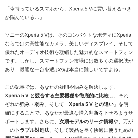
「今持っているスマホから、Xperia 5 Vに買い替えるべき
か悩んでいる…」
ソニーのXperia 5 Vは、そのコンパクトなボディにXperia
ならではの高性能なカメラ、美しいディスプレイ、そして
優れたオーディオ技術を凝縮した魅力的なスマートフォン
です。しかし、スマートフォン市場には数多くの選択肢が
あり、最適な一台を選ぶのは本当に難しいですよね。
この記事では、あなたの疑問や悩みを解決します。
Xperia 5 V と競合する主要機種を徹底的に比較
し、それ
ぞれの
強み・弱み
、そして「
Xperia 5 V との違い
」を明
確にすることで、あなたが最適な購入判断を下せるようサ
ポートします。さらに、
次期モデルのリーク情報
や、万が
一の
トラブル対処法
、そして製品を長く快適に使うための