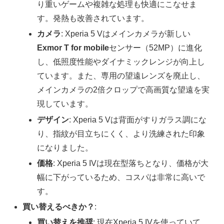
り重いゲームや複雑な処理も快適にこなせま
す。発熱も改善されています。
カメラ
: Xperia 5 Vはメインカメラが新しい
Exmor T for mobile
センサー（52MP）に進化
し、低照度性能やダイナミックレンジが向上し
ています。また、専用の望遠レンズを廃止し、
メインカメラの2倍クロップで高画質な望遠を実
現しています。
デザイン
: Xperia 5 Vは背面がすりガラス調にな
り、指紋が目立ちにくく、より洗練された印象
になりました。
価格
: Xperia 5 IVは現在型落ちとなり、価格が大
幅に下がっているため、コスパは非常に高いで
す。
買い替えるべきか？
:
買い替えを推奨
: 現在Xperia 5 IVを使っていて、