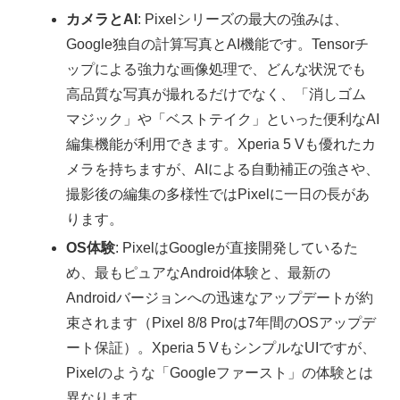
カメラとAI
: Pixelシリーズの最大の強みは、
Google独自の計算写真とAI機能です。Tensorチ
ップによる強力な画像処理で、どんな状況でも
高品質な写真が撮れるだけでなく、「消しゴム
マジック」や「ベストテイク」といった便利なAI
編集機能が利用できます。Xperia 5 Vも優れたカ
メラを持ちますが、AIによる自動補正の強さや、
撮影後の編集の多様性ではPixelに一日の長があ
ります。
OS体験
: PixelはGoogleが直接開発しているた
め、最もピュアなAndroid体験と、最新の
Androidバージョンへの迅速なアップデートが約
束されます（Pixel 8/8 Proは7年間のOSアップデ
ート保証）。Xperia 5 VもシンプルなUIですが、
Pixelのような「Googleファースト」の体験とは
異なります。