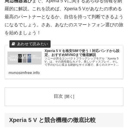
周辺機器選び
まで、Xperia 5 Vに関するあらゆる情報を網
羅的に解説。これを読めば、Xperia 5 Vがあなたの求める
最高のパートナーとなるか、自信を持って判断できるよう
になるでしょう。さあ、あなたのスマートフォン選びの旅
を始めましょう！
Xperia 5 V を格安SIMで使う！対応バンドから設
定、おすすめMVNOまで徹底解説
ソニーが誇るコンパクトフラッグシップモデル「Xperia 5
V」は、その高性能なカメラ、美しいディスプレイ、そし
て手のひらに収まる絶妙なサイズ感で、多くのスマートフ
ォンユーザーから絶大な支持を得ています。日常使いはも
ちろん、写真や動画撮影...
mvnosimfree.info
目次
Xperia 5 V と競合機種の徹底比較