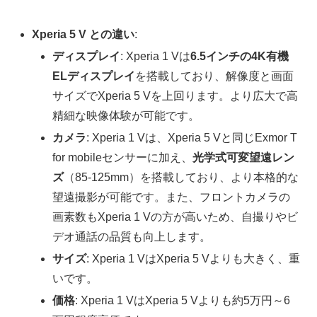
Xperia 5 V との違い
:
ディスプレイ
: Xperia 1 Vは
6.5インチの4K有機
ELディスプレイ
を搭載しており、解像度と画面
サイズでXperia 5 Vを上回ります。より広大で高
精細な映像体験が可能です。
カメラ
: Xperia 1 Vは、Xperia 5 Vと同じExmor T
for mobileセンサーに加え、
光学式可変望遠レン
ズ
（85-125mm）を搭載しており、より本格的な
望遠撮影が可能です。また、フロントカメラの
画素数もXperia 1 Vの方が高いため、自撮りやビ
デオ通話の品質も向上します。
サイズ
: Xperia 1 VはXperia 5 Vよりも大きく、重
いです。
価格
: Xperia 1 VはXperia 5 Vよりも約5万円～6