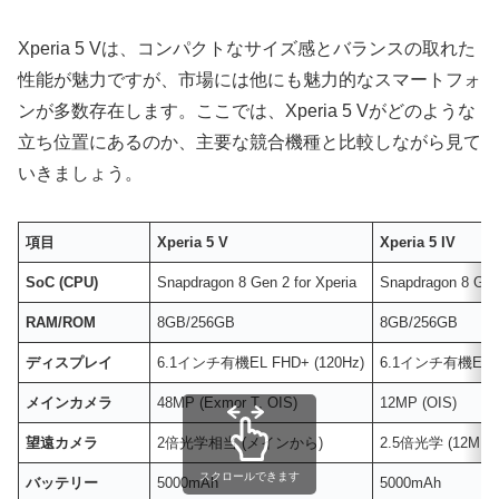
Xperia 5 Vは、コンパクトなサイズ感とバランスの取れた
性能が魅力ですが、市場には他にも魅力的なスマートフォ
ンが多数存在します。ここでは、Xperia 5 Vがどのような
立ち位置にあるのか、主要な競合機種と比較しながら見て
いきましょう。
項目
Xperia 5 V
Xperia 5 IV
SoC (CPU)
Snapdragon 8 Gen 2 for Xperia
Snapdragon 8 Gen
RAM/ROM
8GB/256GB
8GB/256GB
ディスプレイ
6.1インチ有機EL FHD+ (120Hz)
6.1インチ有機EL FH
メインカメラ
48MP (Exmor T, OIS)
12MP (OIS)
望遠カメラ
2倍光学相当 (メインから)
2.5倍光学 (12MP)
スクロールできます
バッテリー
5000mAh
5000mAh