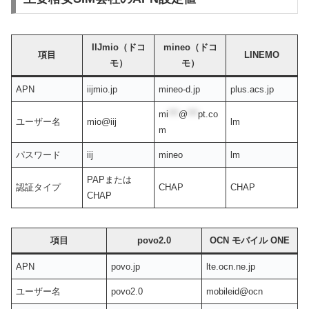
IIJmio（ドコ
mineo（ドコ
項目
LINEMO
モ）
モ）
APN
iijmio.jp
mineo-d.jp
plus.acs.jp
mi
***
@
***
pt.co
ユーザー名
mio@iij
lm
m
パスワード
iij
mineo
lm
PAPまたは
認証タイプ
CHAP
CHAP
CHAP
項目
povo2.0
OCN モバイル ONE
APN
povo.jp
lte.ocn.ne.jp
ユーザー名
povo2.0
mobileid@ocn