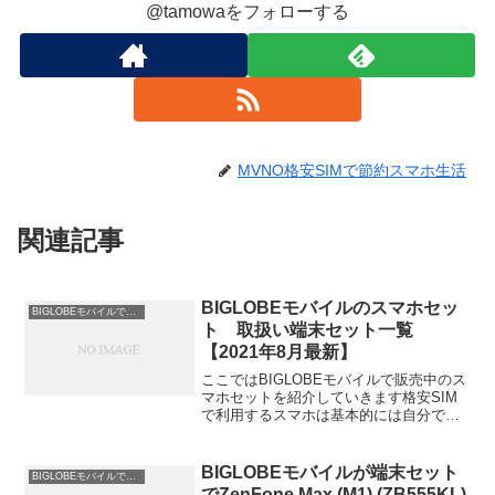
@tamowaをフォローする
MVNO格安SIMで節約スマホ生活
関連記事
BIGLOBEモバイルのスマホセッ
BIGLOBEモバイルでスマホを安く使う
ト 取扱い端末セット一覧
【2021年8月最新】
ここではBIGLOBEモバイルで販売中のス
マホセットを紹介していきます格安SIM
で利用するスマホは基本的には自分で用
意する必要があるのですが、端末セット
としてSIMカードとセットでも販売され
ているので、新規でスマホが欲しい方に
BIGLOBEモバイルが端末セット
BIGLOBEモバイルでスマホを安く使う
はおススメです...
でZenFone Max (M1) (ZB555KL)