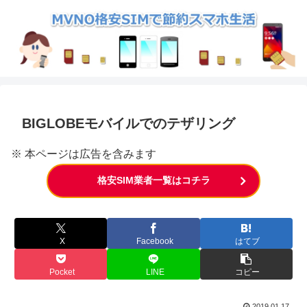
BIGLOBEモバイルでのテザリング
※ 本ページは広告を含みます
格安SIM業者一覧はコチラ
X
Facebook
はてブ
Pocket
LINE
コピー
2019.01.17