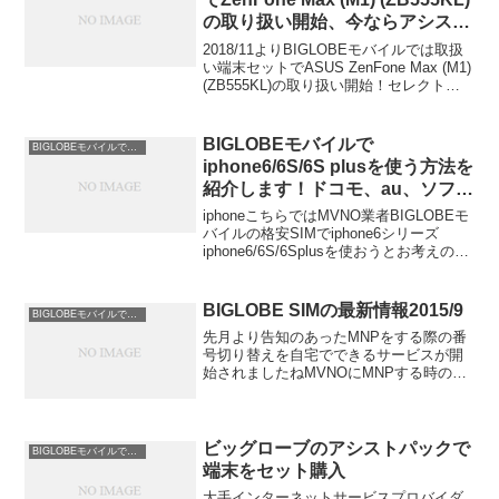
の取り扱い開始、今ならアシスト
パックに値引き特典が付いて安く
2018/11よりBIGLOBEモバイルでは取扱
買えます。スペックや口コミ情報
い端末セットでASUS ZenFone Max (M1)
(ZB555KL)の取り扱い開始！セレクトプ
も紹介
ラン端末値引き特典(スマホセット)のキャ
ンペーン（2018/12/2まで）も開催中で、
今な...
BIGLOBEモバイルで
BIGLOBEモバイルでスマホを安く使う
iphone6/6S/6S plusを使う方法を
紹介します！ドコモ、au、ソフト
バンクといったキャリア別の利用
iphoneこちらではMVNO業者BIGLOBEモ
方法
バイルの格安SIMでiphone6シリーズ
iphone6/6S/6Splusを使おうとお考えの方
への情報を配信していますBIGLOBEモバ
イルでは現在、ドコモ回線とau回線の
SIMカードを提...
BIGLOBE SIMの最新情報2015/9
BIGLOBEモバイルでスマホを安く使う
先月より告知のあったMNPをする際の番
号切り替えを自宅でできるサービスが開
始されましたねMVNOにMNPする時の最
大のネックともいえる部分だと思いま
す。今の時代2、3日間も携帯が不通にな
ると生活にかなりの支障が出る人も多い
と思います。それが...
ビッグローブのアシストパックで
BIGLOBEモバイルでスマホを安く使う
端末をセット購入
大手インターネットサービスプロバイダ