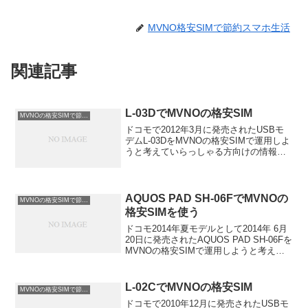
MVNO格安SIMで節約スマホ生活
関連記事
L-03DでMVNOの格安SIM
MVNOの格安SIMで節約情報２
ドコモで2012年3月に発売されたUSBモ
デムL-03DをMVNOの格安SIMで運用しよ
うと考えていらっしゃる方向けの情報ペ
ージです。L-03Dはドコモから発売された
LGエレクトロニクスジャパン社製のUSB
モデムです。2010年に発売された...
AQUOS PAD SH-06FでMVNOの
MVNOの格安SIMで節約情報２
格安SIMを使う
ドコモ2014年夏モデルとして2014年 6月
20日に発売されたAQUOS PAD SH-06Fを
MVNOの格安SIMで運用しようと考えて
いらっしゃる方向けの情報ページです。
AQUOS PAD SH-06Fを格安SIMで使う場
合、ドコモ回線...
L-02CでMVNOの格安SIM
MVNOの格安SIMで節約情報２
ドコモで2010年12月に発売されたUSBモ