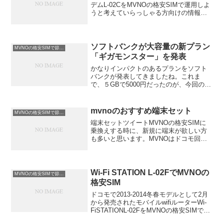
デムL-02CをMVNOの格安SIMで運用しよ
うと考えていらっしゃる方向けの情報ペ
ージです。L-02Cはドコモから発売された
LGエレクトロニクスジャパン社製のUSB
モデムです。ドコモのLTE通信、...
ソフトバンクが大容量の新プラン
MVNOの格安SIMで節約情報２
「ギガモンスター」を発表
かなりインパクトのあるプランをソフト
バンクが発表してきましたね。これま
で、５GBで5000円だったのが、今回のギ
ガモンスターでは1000円高いだけの月額
6000円でナント20GB。さらに、月額
8000円で30GBのプランもあるようです。
mvnoのおすすめ端末セット
MVNOの格安SIMで節約情報２
この...
端末セットツイートMVNOの格安SIMに
乗換えする時に、新規に端末が欲しい方
も多いと思います。MVNOはドコモ回線
のMVNO業者ならドコモの端末がそのま
ま使え、au回線の端末ならauの端末がそ
のまま使えるという事もあり、現在利用
中のスマホを...
Wi-Fi STATION L-02FでMVNOの
MVNOの格安SIMで節約情報２
格安SIM
ドコモで2013-2014冬春モデルとして2月
から発売されたモバイルwifiルーターWi-
FiSTATIONL-02FをMVNOの格安SIMで運
用しようと考えていらっしゃる方向けの