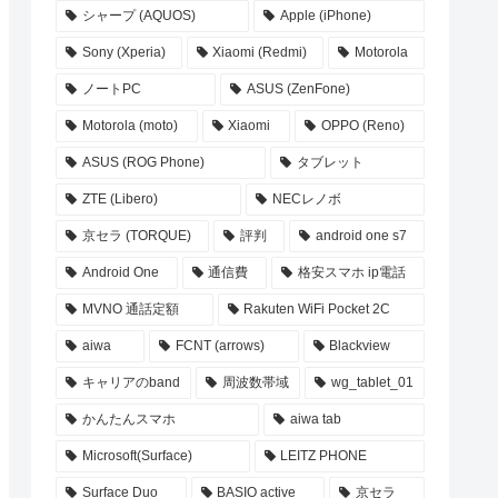
シャープ (AQUOS)
Apple (iPhone)
Sony (Xperia)
Xiaomi (Redmi)
Motorola
ノートPC
ASUS (ZenFone)
Motorola (moto)
Xiaomi
OPPO (Reno)
ASUS (ROG Phone)
タブレット
ZTE (Libero)
NECレノボ
京セラ (TORQUE)
評判
android one s7
Android One
通信費
格安スマホ ip電話
MVNO 通話定額
Rakuten WiFi Pocket 2C
aiwa
FCNT (arrows)
Blackview
キャリアのband
周波数帯域
wg_tablet_01
かんたんスマホ
aiwa tab
Microsoft(Surface)
LEITZ PHONE
Surface Duo
BASIO active
京セラ