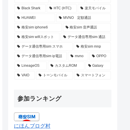
Black Shark
HTC (HTC)
楽天モバイル
HUAWEI
MVNO 定額通話
格安sim iphone6
格安sim 音声通話
格安sim wifiスポット
データ通信専用sim 通話
データ通信専用sim スマホ
格安sim mnp
データ通信専用sim ip電話
mvno
OPPO
LineageOS
カスタムROM
Galaxy
VAIO
トーンモバイル
スマートフォン
参加ランキング
にほんブログ村