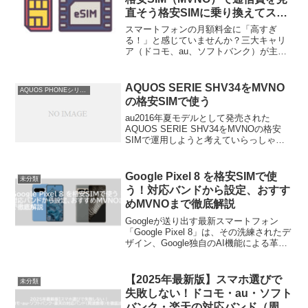
直そう格安SIMに乗り換えてスマ
ホ代を節約しよう！
スマートフォンの月額料金に「高すぎ
る！」と感じていませんか？三大キャリ
ア（ドコモ、au、ソフトバンク）が主流
だった時代は終わり、今では多様な選択
肢が広がる格安SIM（MVNO）の登場や
店舗を持たずオンライン契約で完結する
AQUOS SERIE SHV34をMVNO
AQUOS PHONEシリーズで格安ＳＩＭ
ahamoやpovo...
の格安SIMで使う
au2016年夏モデルとして発売された
AQUOS SERIE SHV34をMVNOの格安
SIMで運用しようと考えていらっしゃる
方向けの情報ページです。記事執筆中の
2018/７月現在で発売からちょうど2年経
過の機種で、機種変される方も多い時
Google Pixel 8 を格安SIMで使
未分類
期...
う！対応バンドから設定、おすす
めMVNOまで徹底解説
Googleが送り出す最新スマートフォン
「Google Pixel 8」は、その洗練されたデ
ザイン、Google独自のAI機能による革新
的なカメラ性能、そしてスムーズな操作
性で、多くのテクノロジー愛好家や一般
ユーザーから高い評価を受けていま...
【2025年最新版】スマホ選びで
未分類
失敗しない！ドコモ・au・ソフト
バンク・楽天の対応バンド（周波