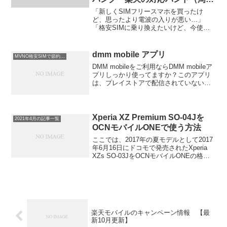
数帯）を徹底比較
「新しくSIMフリースマホを買ったけ
ど、思ったより電波の入りが悪い…」
「格安SIMに乗り換えたいけど、今使っ
ているスマホはそのまま使える？」「そ
もそも『バンド』って何？よくわからな
い…」そんな悩みを抱えていませんか？
dmm mobile アプリ
MVNO格安SIMで節約情報
スマートフォンや携帯キャ...
DMM mobileをご利用ならDMM mobileア
プリしっかり使ってますか？このアプリ
は、プレイストアで配信されていないの
で、契約時に送られて来た書類の案内か
らQRコードでダウンロードページに行く
かネットで検索して公式サイトのダウン
ロー...
Xperia XZ Premium SO-04Jを
2021年4月の記事一覧
OCNモバイルONEで使う方法
ここでは、2017年の夏モデルとして2017
年6月16日にドコモで発売されたXperia
XZs SO-03JをOCNモバイルONEの格安
SIMを使って利用しようと考えられてい
る方向けの情報を配信しています。OCN
モバイルONEはＮＴＴドコ...
楽天モバイルのキャンペーン情報 【最
新10月更新】