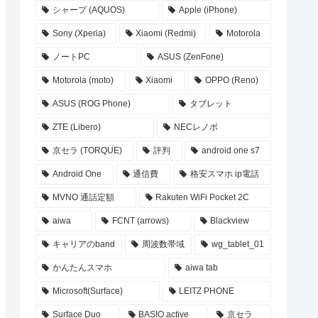
シャープ (AQUOS)
Apple (iPhone)
Sony (Xperia)
Xiaomi (Redmi)
Motorola
ノートPC
ASUS (ZenFone)
Motorola (moto)
Xiaomi
OPPO (Reno)
ASUS (ROG Phone)
タブレット
ZTE (Libero)
NECレノボ
京セラ (TORQUE)
評判
android one s7
Android One
通信費
格安スマホ ip電話
MVNO 通話定額
Rakuten WiFi Pocket 2C
aiwa
FCNT (arrows)
Blackview
キャリアのband
周波数帯域
wg_tablet_01
かんたんスマホ
aiwa tab
Microsoft(Surface)
LEITZ PHONE
Surface Duo
BASIO active
京セラ