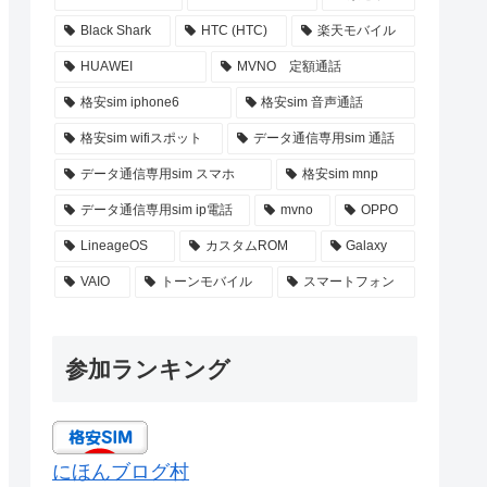
Black Shark
HTC (HTC)
楽天モバイル
HUAWEI
MVNO 定額通話
格安sim iphone6
格安sim 音声通話
格安sim wifiスポット
データ通信専用sim 通話
データ通信専用sim スマホ
格安sim mnp
データ通信専用sim ip電話
mvno
OPPO
LineageOS
カスタムROM
Galaxy
VAIO
トーンモバイル
スマートフォン
参加ランキング
にほんブログ村