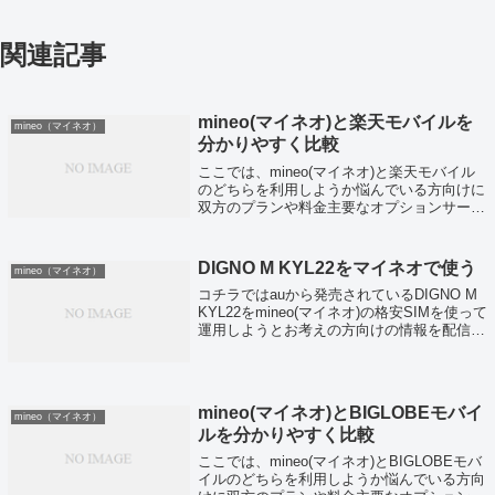
関連記事
mineo(マイネオ)と楽天モバイルを
mineo（マイネオ）
分かりやすく比較
ここでは、mineo(マイネオ)と楽天モバイル
のどちらを利用しようか悩んでいる方向けに
双方のプランや料金主要なオプションサービ
スなどの比較をしていきます。mineo(マイネ
オ)と楽天モバイルの料金プラン比較まずは
双方提供しているプランの比較...
DIGNO M KYL22をマイネオで使う
mineo（マイネオ）
コチラではauから発売されているDIGNO M
KYL22をmineo(マイネオ)の格安SIMを使って
運用しようとお考えの方向けの情報を配信し
ています。mineo(マイネオ)では現在au回線
を使った格安SIMのAプランとドコモ回線を
使った格...
mineo(マイネオ)とBIGLOBEモバイ
mineo（マイネオ）
ルを分かりやすく比較
ここでは、mineo(マイネオ)とBIGLOBEモバ
イルのどちらを利用しようか悩んでいる方向