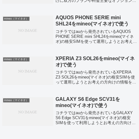
けに双方のプランや料金主要なオプションサ
ービスなどの比較をしていきます。mineo(マ
イネオ)とBIGLOBEモバイルの料金プラン比
較まずは双方提供...
AQUOS PHONE SERIE mini
mineo（マイネオ）
SHL24をmineo(マイネオ)で使う
コチラではauから発売されているAQUOS
PHONE SERIE mini SHL24をmineo(マイネ
オ)の格安SIMを使って運用しようとお考えの
方向けの情報を配信しています。mineo(マイ
ネオ)では現在au回線を使った格安SIMの...
XPERIA Z3 SOL26をmineo(マイネ
mineo（マイネオ）
オ)で使う
コチラではauから発売されているXPERIA
Z3 SOL26をmineo(マイネオ)の格安SIMを使
って運用しようとお考えの方向けの情報を配
信しています。mineo(マイネオ)では現在au
回線を使った格安SIMのAプランとドコモ回
線を使っ...
GALAXY S6 Edge SCV31を
mineo（マイネオ）
mineo(マイネオ)で使う
コチラではauから発売されているGALAXY
S6 Edge SCV31をmineo(マイネオ)の格安
SIMを使って利用しようとお考えの方向けの
情報を配信しています。mineo(マイネオ)で
は現在au回線を使った格安SIMのAプランと
ドコモ...