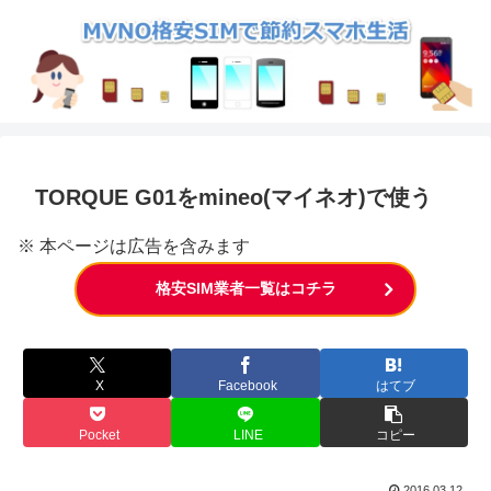
TORQUE G01をmineo(マイネオ)で使う
※ 本ページは広告を含みます
格安SIM業者一覧はコチラ
X
Facebook
はてブ
Pocket
LINE
コピー
2016.03.12