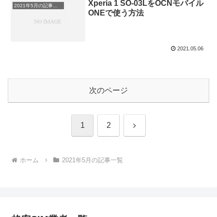
Xperia 1 SO-03LをOCNモバイル
2021年5月の記事一覧
ONEで使う方法
2021.05.06
次のページ
次
1
2
へ
ホーム
2021年5月の記事一覧