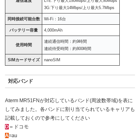
通信速度
LTE:下り最大150Mbps/上り最大50Mbps
3G:下り最大14Mbps/上り最大5.7Mbps
同時接続可能台数
Wi-Fi：16台
バッテリー容量
4,000mAh
連続通信時間：約9時間
使用時間
連続待受時間：約800時間
SIMカードサイズ
nanoSIM
対応バンド
Aterm MR51FNが対応しているバンド(周波数帯域)を表に
してみました。各バンドに割り当てられているキャリアも
記載しておくので参考にしてください
D
＝ドコモ
A
=au