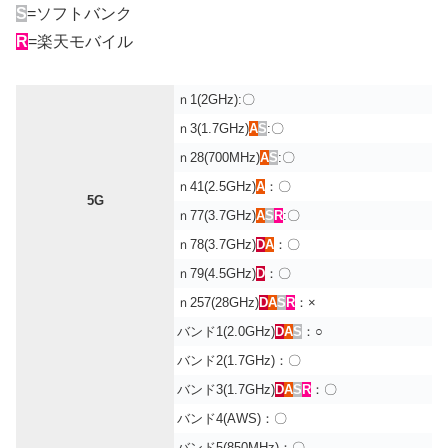
S
=ソフトバンク
R
=楽天モバイル
ｎ1(2GHz):〇
ｎ3(1.7GHz)
A
S
:〇
ｎ28(700MHz)
A
S
:〇
ｎ41(2.5GHz)
A
：〇
5G
ｎ77(3.7GHz)
A
S
R
:〇
ｎ78(3.7GHz)
D
A
：〇
ｎ79(4.5GHz)
D
：〇
ｎ257(28GHz)
D
A
S
R
：×
バンド1(2.0GHz)
D
A
S
：○
バンド2(1.7GHz)：〇
バンド3(1.7GHz)
D
A
S
R
：〇
バンド4(AWS)：〇
バンド5(850MHz)：〇