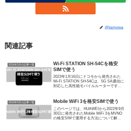
@tamowa
関連記事
Wi-Fi STATION SH-54Cを格安
2024年5月の記事一覧
SIMで使う
2023年1月16日にドコモから発売された
Wi-Fi STATION SH-54Cは、5G SA通信に
対応した高性能モバイルルーターです。
大容量データ通信や快適なオンラインゲ
ームプレイにも最適な、ハイエンドなユ
ーザー向けの製品となっています...
Mobile WiFi 3を格安SIMで使う
2024年5月の記事一覧
このページでは、HUAWEIから2022年9月
30日に発売されたMobile WiFi 3をMVNO
の格安SIMで運用する方法について解説
します。製品スペック、おススメの格安
SIM業者の紹介、格安SIMの設定方法など